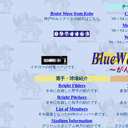
チ
Brave Wave from Kobe
C
神戸やルミナリエの紹介はこちら。
'98～'0
Mo
'98～'0
W
'99～'04
イチローの特集ページです。
選手・球場紹介
Bright Filders
ＢＷに在籍した野手の紹介です。
参加型
Bright Pitchers
ＢＷに在籍した投手の紹介です。
あるテ
List of Members
ＢＷ最後となった04年のメンバー表です。
ＢＷ関
Stadium Information
グリーンスタジアム神戸の紹介です。
ファン投